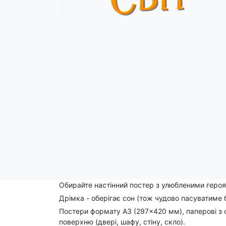
Опис
Обирайте настінний постер з улюбленими героям
Дрімка - оберігає сон (тож чудово пасуватиме б
Постери формату А3 (297×420 мм), паперові з 
поверхню (двері, шафу, стіну, скло).