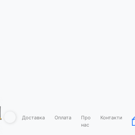
Постер на 
міфології
Доставка
Оплата
Про
Контакти
Умови дос
нас