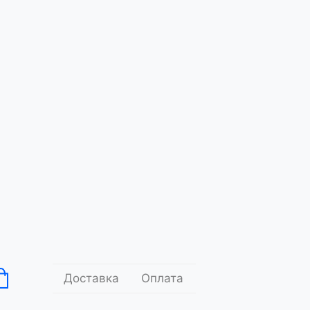
Про
Пазли
Настільна
Футболки
нас
гра
стіну з героями української
Тип
.00
99
грн.
Додати до кошика
Доставка
Оплата
Контакти
тавки
Умови оплати